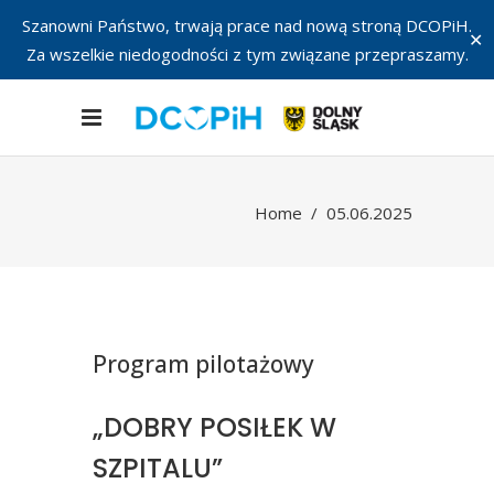
Szanowni Państwo, trwają prace nad nową stroną DCOPiH.
✕
Za wszelkie niedogodności z tym związane przepraszamy.
Home
/
05.06.2025
Program pilotażowy
„DOBRY POSIŁEK W
SZPITALU”