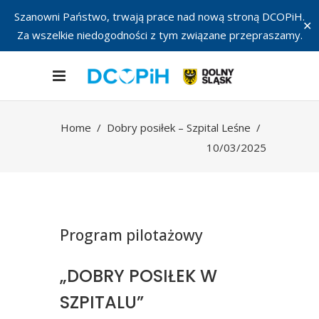
Szanowni Państwo, trwają prace nad nową stroną DCOPiH.
✕
Za wszelkie niedogodności z tym związane przepraszamy.
Home
/
Dobry posiłek – Szpital Leśne
/
10/03/2025
Program pilotażowy
„DOBRY POSIŁEK W
SZPITALU”