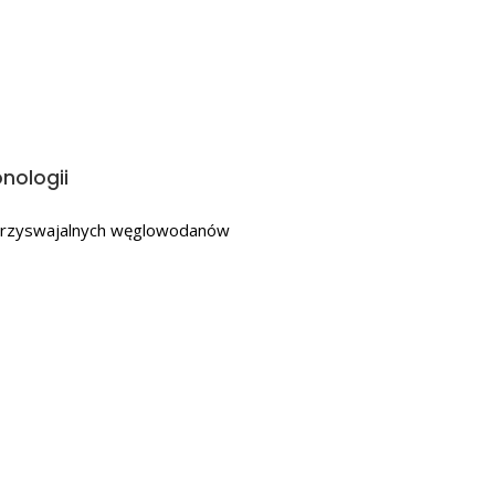
nologii
 przyswajalnych węglowodanów