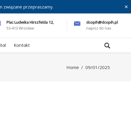
ym związane przepraszamy.
✕
Plac Ludwika Hirszfelda 12,
dcopih@dcopih.pl
53-413 Wrocław
napisz do nas
tal
Kontakt
Home
/
09/01/2025