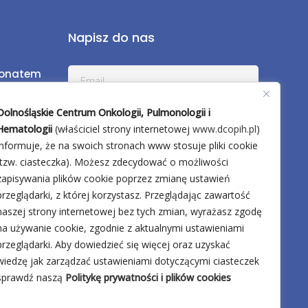
Napisz do nas
ronatem
a
Dolnośląskie Centrum Onkologii, Pulmonologii i
Hematologii
(właściciel strony internetowej
www.dcopih.pl
)
informuje, że na swoich stronach www stosuje pliki cookie
zień
(tzw. ciasteczka). Możesz zdecydować o możliwości
pii
zapisywania plików cookie poprzez zmianę ustawień
przeglądarki, z której korzystasz. Przeglądając zawartość
naszej strony internetowej bez tych zmian, wyrażasz zgodę
na używanie cookie, zgodnie z aktualnymi ustawieniami
przeglądarki. Aby dowiedzieć się więcej oraz uzyskać
wiedzę jak zarządzać ustawieniami dotyczącymi ciasteczek
sprawdź naszą
Politykę prywatności i plików cookies