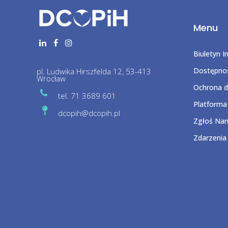
Menu
Biuletyn I
Dostępnoś
pl. Ludwika Hirszfelda 12, 53-413
Wrocław
Ochrona 
tel. 71 3689 601
Platforma
dcopih@dcopih.pl
Zgłoś Naru
Zdarzenia