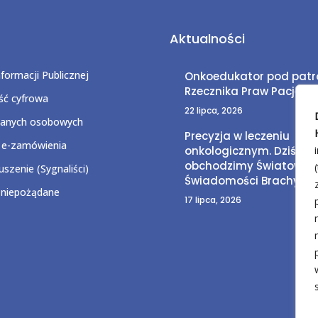
Aktualności
nformacji Publicznej
Onkoedukator pod pat
Rzecznika Praw Pacjent
ć cyfrowa
22 lipca, 2026
danych osobowych
Precyzja w leczeniu
 e-zamówienia
onkologicznym. Dziś
obchodzimy Światowy D
szenie (Sygnaliści)
Świadomości Brachytera
 niepożądane
17 lipca, 2026