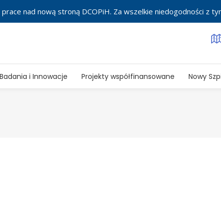
 prace nad nową stroną DCOPiH. Za wszelkie niedogodności z t
Badania i Innowacje
Projekty współfinansowane
Nowy Szpi