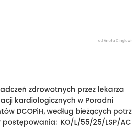
od
Aneta Cinglewi
wiadczeń zdrowotnych przez lekarza
tacji kardiologicznych w Poradni
entów DCOPiH, według bieżących potr
nr postępowania: KO/L/55/25/LSP/AC