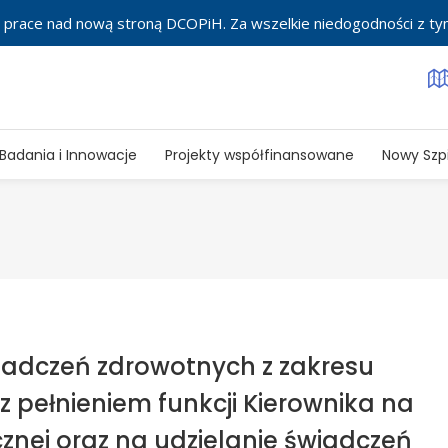
 prace nad nową stroną DCOPiH. Za wszelkie niedogodności z t
Badania i Innowacje
Projekty współfinansowane
Nowy Szpi
wiadczeń zdrowotnych z zakresu
 z pełnieniem funkcji Kierownika na
znej oraz na udzielanie świadczeń