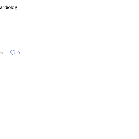
ardiolog
cz
0