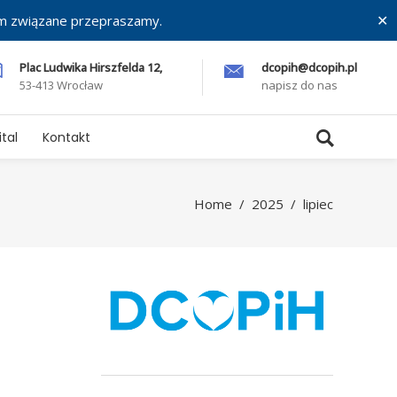
ym związane przepraszamy.
✕
Plac Ludwika Hirszfelda 12,
dcopih@dcopih.pl
53-413 Wrocław
napisz do nas
tal
Kontakt
Home
/
2025
/
lipiec