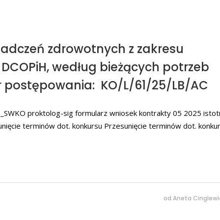
wiadczeń zdrowotnych z zakresu
w DCOPiH, według bieżących potrzeb
r postępowania: KO/L/61/25/LB/AC
_SWKO proktolog-sig formularz wniosek kontrakty 05 2025 isto
ięcie terminów dot. konkursu Przesunięcie terminów dot. konkur
od
Aneta Cinglewi