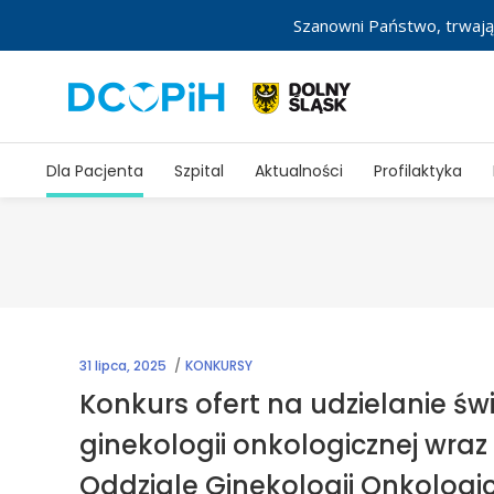
Szanowni Państwo, trwają
Dla Pacjenta
Szpital
Aktualności
Profilaktyka
31 lipca, 2025
KONKURSY
Konkurs ofert na udzielanie ś
ginekologii onkologicznej wraz
Oddziale Ginekologii Onkologic