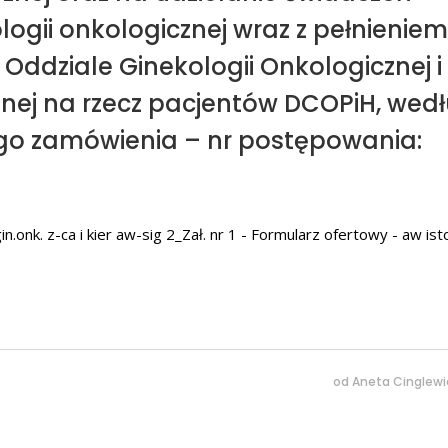
ogii onkologicznej wraz z pełnieniem
 Oddziale Ginekologii Onkologicznej i
znej na rzecz pacjentów DCOPiH, wed
ego zamówienia – nr postępowania:
.onk. z-ca i kier aw-sig 2_Zał. nr 1 - Formularz ofertowy - aw ist
od
Aneta Cinglewi