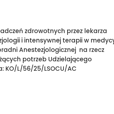
wiadczeń zdrowotnych przez lekarza
zjologii i intensywnej terapii w medyc
oradni Anestezjologicznej na rzecz
żących potrzeb Udzielającego
a: KO/L/56/25/LSOCU/AC