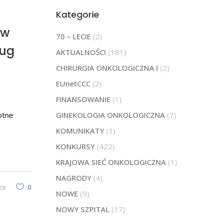
Kategorie
 w
70 – LECIE
(2)
ług
AKTUALNOŚCI
(181)
CHIRURGIA ONKOLOGICZNA I
(2)
EUnetCCC
(2)
FINANSOWANIE
(1)
otne
GINEKOLOGIA ONKOLOGICZNA
(7)
KOMUNIKATY
(3)
KONKURSY
(422)
KRAJOWA SIEĆ ONKOLOGICZNA
(1)
NAGRODY
(4)
cz
0
NOWE
(9)
NOWY SZPITAL
(17)