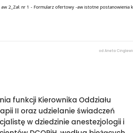
aw 2_Zał. nr 1 - Formularz ofertowy -aw istotne postanowienia k
od
Aneta Cinglewi
nia funkcji Kierownika Oddziału
apii II oraz udzielanie świadczeń
alistę w dziedzinie anestezjologii i
pacjentów DCOPiH, według bieżących