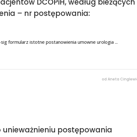
 pacjentów DCOPiH, według bieżących
enia – nr postępowania:
sig formularz istotne postanowienia umowne urologia
od
Aneta Cinglewi
o unieważnieniu postępowania