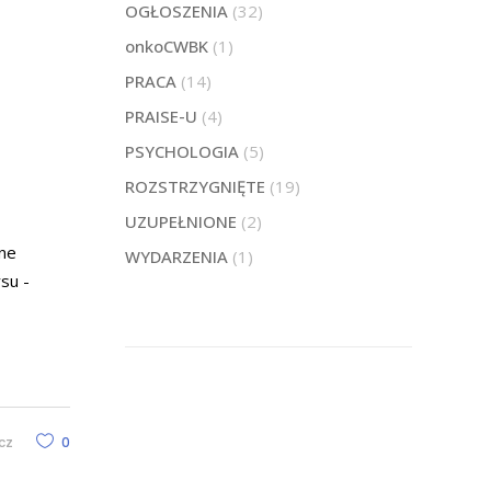
OGŁOSZENIA
(32)
onkoCWBK
(1)
PRACA
(14)
PRAISE-U
(4)
PSYCHOLOGIA
(5)
ROZSTRZYGNIĘTE
(19)
UZUPEŁNIONE
(2)
tne
WYDARZENIA
(1)
su -
cz
0