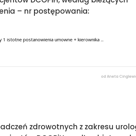
enia – nr postępowania:
wy 1 istotne postanowienia umowne + kierownika
od
Aneta Cinglewi
iadczeń zdrowotnych z zakresu urolog