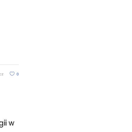
cz
0
ii w