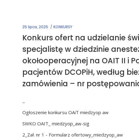
25 lipca, 2025
KONKURSY
Konkurs ofert na udzielanie ś
specjalistę w dziedzinie aneste
okołooperacyjnej na OAIT II i P
pacjentów DCOPiH, według bie
zamówienia – nr postępowani
Ogłoszenie konkursu OAiT miedzyop aw
SWKO OAIT_ miedzyop_aw-sig
2_Zał. nr 1 - Formularz ofertowy_miedzyop_aw