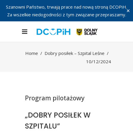
Szanowni Państwo, trwają prace nad nową stroną DCOPiH.
✕
Za wszelkie niedogodności z tym związane przepraszamy.
Home
/
Dobry posiłek – Szpital Leśne
/
10/12/2024
Program pilotażowy
„DOBRY POSIŁEK W
SZPITALU”