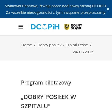
Szanowni Państwo, trwają prace nad nową stroną DCOPiH.
✕
Za wszelkie niedogodności z tym związane przepraszamy.
Home
/
Dobry posiłek – Szpital Leśne
/
24/11/2025
Program pilotażowy
„DOBRY POSIŁEK W
SZPITALU”