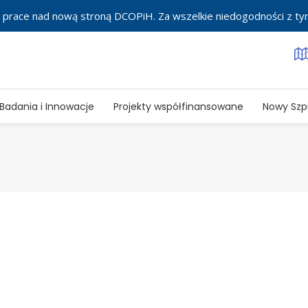
 prace nad nową stroną DCOPiH. Za wszelkie niedogodności z t
Badania i Innowacje
Projekty współfinansowane
Nowy Szpi