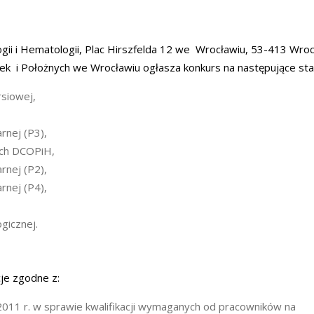
gii i Hematologii, Plac Hirszfelda 12 we Wrocławiu, 53-413 Wro
ek i Położnych we Wrocławiu ogłasza konkurs na następujące sta
rsiowej,
rnej (P3),
ych DCOPiH,
rnej (P2),
rnej (P4),
gicznej.
je zgodne z:
2011 r. w sprawie kwalifikacji wymaganych od pracowników na