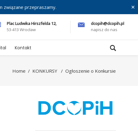
ym związane przepraszamy.
✕
Plac Ludwika Hirszfelda 12,
dcopih@dcopih.pl
53-413 Wrocław
napisz do nas
tal
Kontakt
Home
/
KONKURSY
/
Ogłoszenie o Konkursie