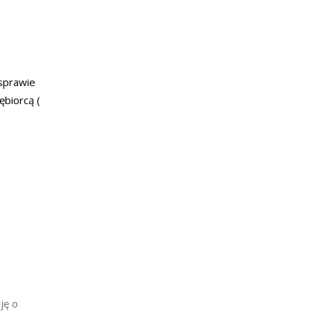
 sprawie
biorcą (
ję o