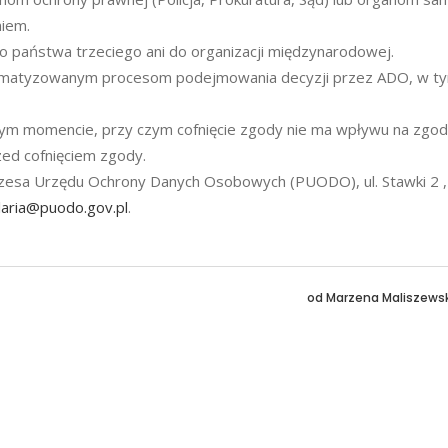
iem.
 państwa trzeciego ani do organizacji międzynarodowej.
tomatyzowanym procesom podejmowania decyzji przez ADO, w t
ym momencie, przy czym cofnięcie zgody nie ma wpływu na zgo
zed cofnięciem zgody.
rezesa Urzędu Ochrony Danych Osobowych (PUODO), ul. Stawki 2 
laria@puodo.gov.pl
.
od
Marzena Maliszews