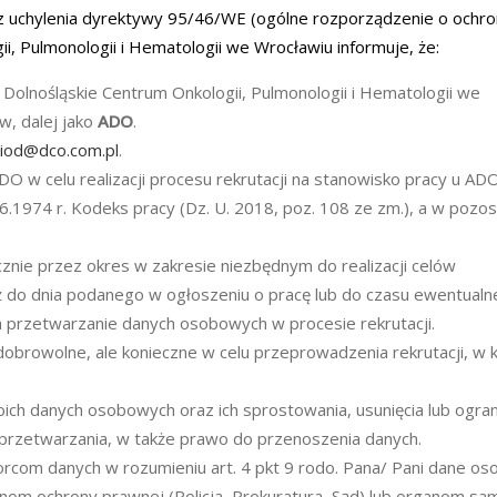
z uchylenia dyrektywy 95/46/WE (ogólne rozporządzenie o ochro
ii, Pulmonologii i Hematologii we Wrocławiu informuje, że:
Dolnośląskie Centrum Onkologii, Pulmonologii i Hematologii we
w, dalej jako
ADO
.
iod@dco.com.pl
.
 w celu realizacji procesu rekrutacji na stanowisko pracy u ADO
6.1974 r. Kodeks pracy (Dz. U. 2018, poz. 108 ze zm.), a w pozo
ie przez okres w zakresie niezbędnym do realizacji celów
iż do dnia podanego w ogłoszeniu o pracę lub do czasu ewentual
 przetwarzanie danych osobowych w procesie rekrutacji.
obrowolne, ale konieczne w celu przeprowadzenia rekrutacji, w k
ich danych osobowych oraz ich sprostowania, usunięcia lub ogran
przetwarzania, w także prawo do przenoszenia danych.
rcom danych w rozumieniu art. 4 pkt 9 rodo. Pana/ Pani dane o
 ochrony prawnej (Policja, Prokuratura, Sąd) lub organom sa