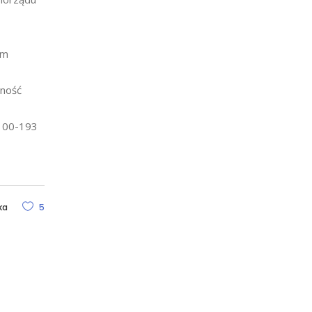
ym
dność
, 00-193
ka
5