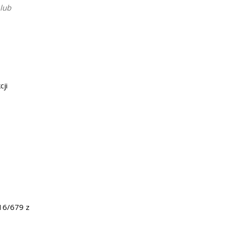
 lub
cji
016/679 z