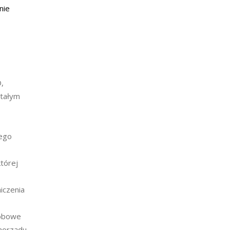
nie
,
stałym
nego
tórej
iczenia
sobowe
morządu