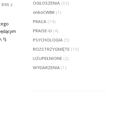
OGŁOSZENIA
(32)
. 896 z
onkoCWBK
(1)
PRACA
(14)
utego
PRAISE-U
(4)
ebędącym
 tj.
PSYCHOLOGIA
(5)
ROZSTRZYGNIĘTE
(19)
UZUPEŁNIONE
(2)
WYDARZENIA
(1)