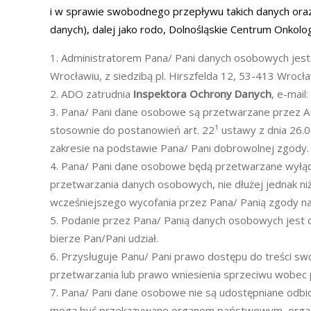
i w sprawie swobodnego przepływu takich danych ora
danych), dalej jako rodo, Dolnośląskie Centrum Onkolog
Administratorem Pana/ Pani danych osobowych jest 
Wrocławiu, z siedzibą pl. Hirszfelda 12, 53-413 Wrocła
ADO zatrudnia
Inspektora Ochrony Danych
, e-mail:
Pana/ Pani dane osobowe są przetwarzane przez ADO
stosownie do postanowień art. 22¹ ustawy z dnia 26.0
zakresie na podstawie Pana/ Pani dobrowolnej zgody.
Pana/ Pani dane osobowe będą przetwarzane wyłączn
przetwarzania danych osobowych, nie dłużej jednak n
wcześniejszego wycofania przez Pana/ Panią zgody na
Podanie przez Pana/ Panią danych osobowych jest d
bierze Pan/Pani udział.
Przysługuje Panu/ Pani prawo dostępu do treści swo
przetwarzania lub prawo wniesienia sprzeciwu wobec 
Pana/ Pani dane osobowe nie są udostępniane odbio
mogą być przekazywane organom państwowym, organom