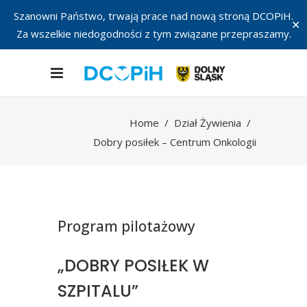
Szanowni Państwo, trwają prace nad nową stroną DCOPiH.
✕
Za wszelkie niedogodności z tym związane przepraszamy.
Home
/
Dział Żywienia
/
Dobry posiłek – Centrum Onkologii
Program pilotażowy
„DOBRY POSIŁEK W
SZPITALU”