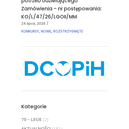
potrzeb Udzielającego
Zamówienia – nr postępowania:
KO/L/47/26/LGOII/MM
24 lipca, 2026
,
,
KONKURSY
NOWE
ROZSTRZYGNIĘTE
Kategorie
70 – LECIE
(2)
AKTUALNOŚCI
(181)