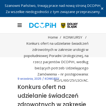
Szanowni Państwo, trwają prace nad nową stroną DCOPiH.
✕
Za wszelkie niedogodności z tym związane przepraszamy.
Home
/
KONKURSY
/
Konkurs ofert na udzielanie świadczeń
zdrowotnych w zakresie urologii w
popołudniowej Poradni Urologicznej, na
rzecz pacjentów DCOPiH, według
bieżących potrzeb Udzielającego
Zamówienia – nr postępowania:
9 września, 2025
KONKURSY
KO/L/60/25/LSO/AC.
Konkurs ofert na
udzielanie świadczeń
zdrowotnych w zakresie