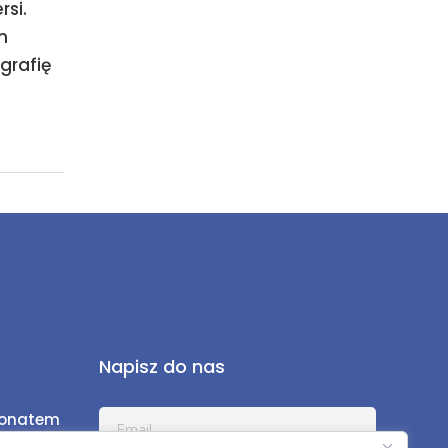
rsi.
m
rafię
Napisz do nas
ronatem
a