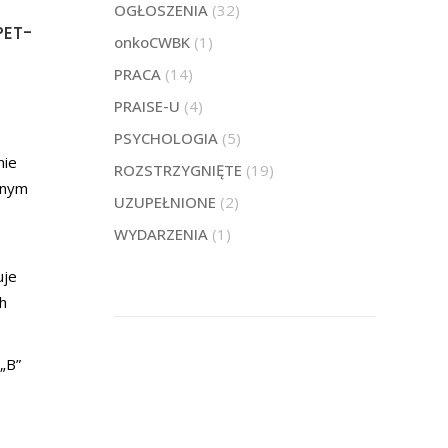
OGŁOSZENIA
(32)
PET-
onkoCWBK
(1)
PRACA
(14)
PRAISE-U
(4)
PSYCHOLOGIA
(5)
nie
ROZSTRZYGNIĘTE
(19)
snym
UZUPEŁNIONE
(2)
WYDARZENIA
(1)
uje
h
„B”