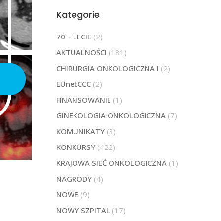
Kategorie
70 – LECIE
(2)
AKTUALNOŚCI
(181)
CHIRURGIA ONKOLOGICZNA I
(2)
EUnetCCC
(2)
FINANSOWANIE
(1)
GINEKOLOGIA ONKOLOGICZNA
(7)
KOMUNIKATY
(3)
KONKURSY
(422)
KRAJOWA SIEĆ ONKOLOGICZNA
(1)
NAGRODY
(4)
NOWE
(9)
NOWY SZPITAL
(17)