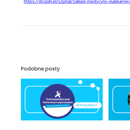
https://dcopih.pl/szpital/zaklad-medycyny-nuklearne
Podobne posty