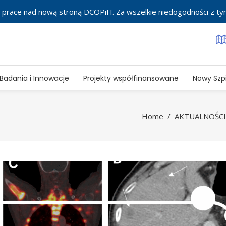
 prace nad nową stroną DCOPiH. Za wszelkie niedogodności z t
Badania i Innowacje
Projekty współfinansowane
Nowy Szpi
Home
/
AKTUALNOŚCI