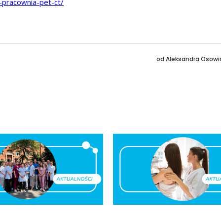
j-pracownia-pet-ct/
od
Aleksandra Osowi