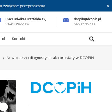
ym związane przepraszamy.
✕
Plac Ludwika Hirszfelda 12,
dcopih@dcopih.pl
53-413 Wrocław
napisz do nas
tal
Kontakt
/
Nowoczesna diagnostyka raka prostaty w DCOPiH