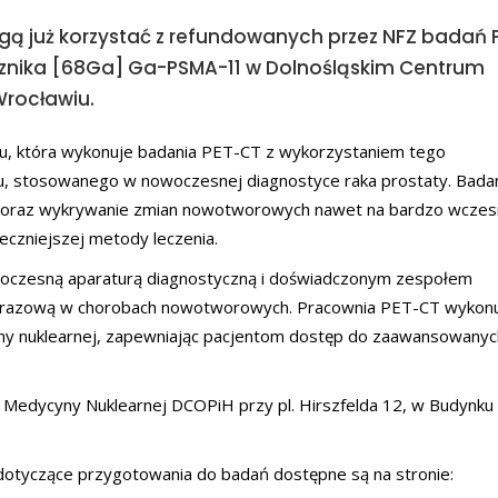
gą już korzystać z refundowanych przez NFZ badań 
znika [68Ga] Ga-PSMA-11 w Dolnośląskim Centrum
Wrocławiu.
u, która wykonuje badania PET-CT z wykorzystaniem tego
ku, stosowanego w nowoczesnej diagnostyce raka prostaty. Bada
y oraz wykrywanie zmian nowotworowych nawet na bardzo wcze
eczniejszej metody leczenia.
oczesną aparaturą diagnostyczną i doświadczonym zespołem
 obrazową w chorobach nowotworowych. Pracownia PET-CT wykon
ny nuklearnej, zapewniając pacjentom dostęp do zaawansowanyc
edycyny Nuklearnej DCOPiH przy pl. Hirszfelda 12, w Budynku 
 dotyczące przygotowania do badań dostępne są na stronie: