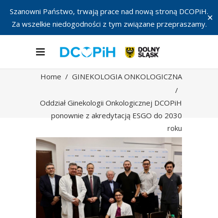
Szanowni Państwo, trwają prace nad nową stroną DCOPiH.
✕
Za wszelkie niedogodności z tym związane przepraszamy.
Home
/
GINEKOLOGIA ONKOLOGICZNA
/
Oddział Ginekologii Onkologicznej DCOPiH
ponownie z akredytacją ESGO do 2030
roku