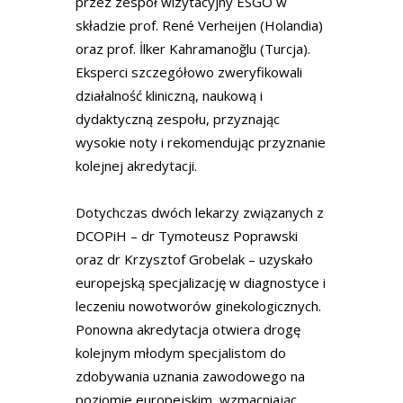
przez zespół wizytacyjny ESGO w
składzie prof. René Verheijen (Holandia)
oraz prof. İlker Kahramanoğlu (Turcja).
Eksperci szczegółowo zweryfikowali
działalność kliniczną, naukową i
dydaktyczną zespołu, przyznając
wysokie noty i rekomendując przyznanie
kolejnej akredytacji.
Dotychczas dwóch lekarzy związanych z
DCOPiH – dr Tymoteusz Poprawski
oraz dr Krzysztof Grobelak – uzyskało
europejską specjalizację w diagnostyce i
leczeniu nowotworów ginekologicznych.
Ponowna akredytacja otwiera drogę
kolejnym młodym specjalistom do
zdobywania uznania zawodowego na
poziomie europejskim, wzmacniając