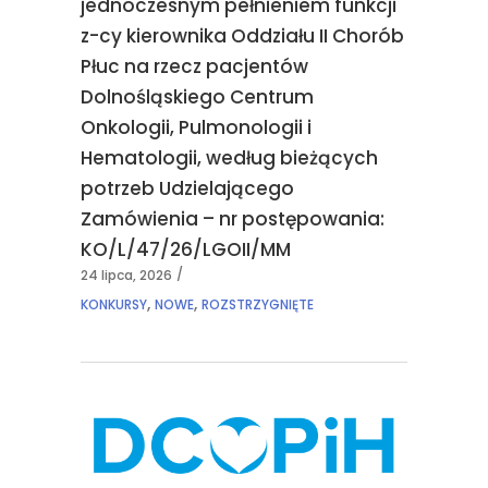
jednoczesnym pełnieniem funkcji
z-cy kierownika Oddziału II Chorób
Płuc na rzecz pacjentów
Dolnośląskiego Centrum
Onkologii, Pulmonologii i
Hematologii, według bieżących
potrzeb Udzielającego
Zamówienia – nr postępowania:
KO/L/47/26/LGOII/MM
24 lipca, 2026
,
,
KONKURSY
NOWE
ROZSTRZYGNIĘTE