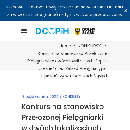
Szanowni Państwo, trwają prace nad nową stroną DCOPiH.
✕
Za wszelkie niedogodności z tym związane przepraszamy.
Home
/
KONKURSY
/
Konkurs na stanowisko Przełożonej
Pielęgniarki w dwóch lokalizacjach: Szpital
„Leśne” oraz Zakład Pielęgnacyjno-
Opiekuńczy w Obornikach Śląskich
18 października, 2024
KONKURSY
Konkurs na stanowisko
Przełożonej Pielęgniarki
w dwóch lokalizacjach: